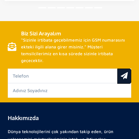
Biz Sizi Arayalım
“Sizinle irtibata geçebilmemiz için GSM numarasını
ekteki ilgili alana girer misiniz.” Müşteri
temsilcilerimiz en kısa sürede sizinle irtibata
geçecektir.
Hakkımızda
Dünya teknolojilerini çok yakından takip eden, ürün