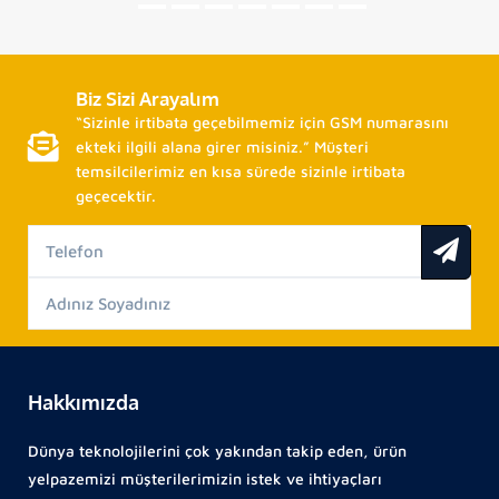
Biz Sizi Arayalım
“Sizinle irtibata geçebilmemiz için GSM numarasını
ekteki ilgili alana girer misiniz.” Müşteri
temsilcilerimiz en kısa sürede sizinle irtibata
geçecektir.
Hakkımızda
Dünya teknolojilerini çok yakından takip eden, ürün
yelpazemizi müşterilerimizin istek ve ihtiyaçları