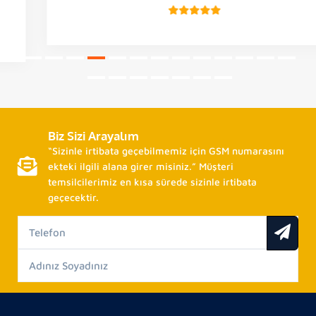
Biz Sizi Arayalım
“Sizinle irtibata geçebilmemiz için GSM numarasını
ekteki ilgili alana girer misiniz.” Müşteri
temsilcilerimiz en kısa sürede sizinle irtibata
geçecektir.