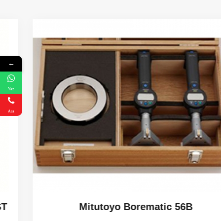
←
Yaz
Ara
Mitutoyo Borematic 56B