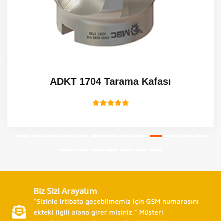
ADKT 1704 Tarama Kafası
Biz Sizi Arayalım
“Sizinle irtibata geçebilmemiz için GSM numarasını
ekteki ilgili alana girer misiniz.” Müşteri