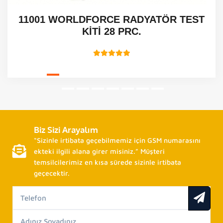
11001 WORLDFORCE RADYATÖR TEST
KİTİ 28 PRC.
Biz Sizi Arayalım
“Sizinle irtibata geçebilmemiz için GSM numarasını
ekteki ilgili alana girer misiniz.” Müşteri
temsilcilerimiz en kısa sürede sizinle irtibata
geçecektir.