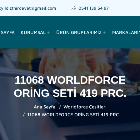
zyildizthirdavat@gmail.com
0541 139 54 97
 SAYFA
KURUMSAL
ÜRÜN GRUPLARIMIZ
MARKALARI
add
add
11068 WORLDFORCE
ORİNG SETİ 419 PRC.
Ana Sayfa
Worldforce Çesitleri
11068 WORLDFORCE ORİNG SETİ 419 PRC.