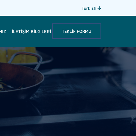
Turkish
TEKLIF FORMU
MIZ
İLETIŞIM BILGILERI