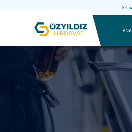
o
ANA