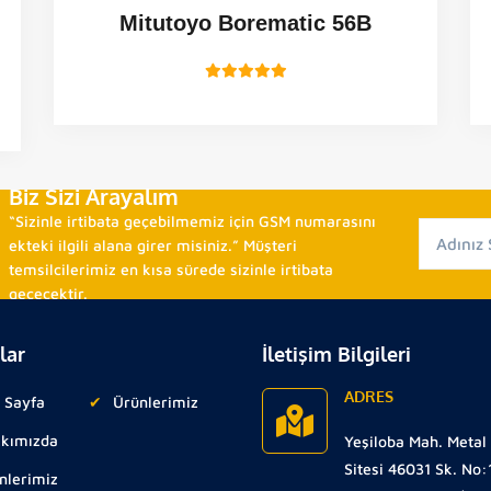
Mitutoyo Borematic 56B
Biz Sizi Arayalım
“Sizinle irtibata geçebilmemiz için GSM numarasını
ekteki ilgili alana girer misiniz.” Müşteri
temsilcilerimiz en kısa sürede sizinle irtibata
geçecektir.
lar
İletişim Bilgileri
ADRES
 Sayfa
Ürünlerimiz
kımızda
Yeşiloba Mah. Metal
Sitesi 46031 Sk. No:
nlerimiz