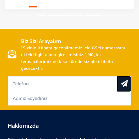
Biz Sizi Arayalım
“Sizinle irtibata geçebilmemiz için GSM numarasını
ekteki ilgili alana girer misiniz.” Müşteri
temsilcilerimiz en kısa sürede sizinle irtibata
geçecektir.
Hakkımızda