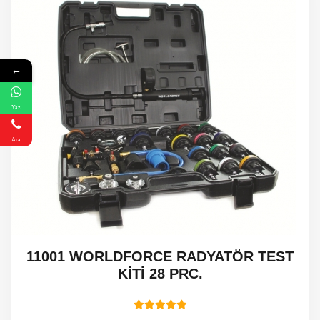
←
Yaz
Ara
T
Mitutoyo Borematic 56B