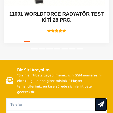
11001 WORLDFORCE RADYATÖR TEST
KİTİ 28 PRC.
Biz Sizi Arayalım
“Sizinle irtibata geçebilmemiz için GSM numarasını
ekteki ilgili alana girer misiniz.” Müşteri
temsilcilerimiz en kısa sürede sizinle irtibata
geçecektir.