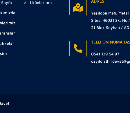
ADRES
 Sayfa
Ürünlerimiz
kımızda
Yeşiloba Mah. Metal
Sitesi 46031 Sk. No:
nlerimiz
21 Blok Seyhan / A
eranslar
TELEFON NUMARAS
ifikalar
işim
0541 139 54 97
ozyildizthirdavat@
davat