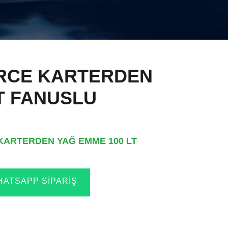
RCE KARTERDEN
T FANUSLU
KARTERDEN YAĞ EMME 100 LT
ATSAPP SIPARIŞ