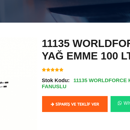
11135 WORLDFO
YAĞ EMME 100 L
Stok Kodu:
11135 WORLDFORCE 
FANUSLU
WH
SIPARIŞ VE TEKLIF VER