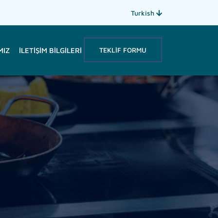
Turkish
TEKLIF FORMU
MIZ
İLETIŞIM BILGILERI