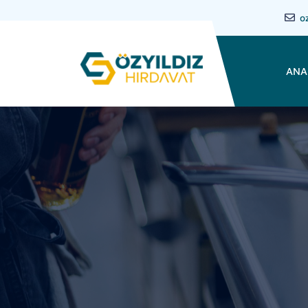
o
ANA