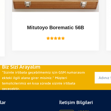
Mitutoyo Borematic 56B
Biz Sizi Arayalım
“Sizinle irtibata geçebilmemiz için GSM numarasını
ekteki ilgili alana girer misiniz.” Müşteri
temsilcilerimiz en kısa sürede sizinle irtibata
geçecektir.
lar
İletişim Bilgileri