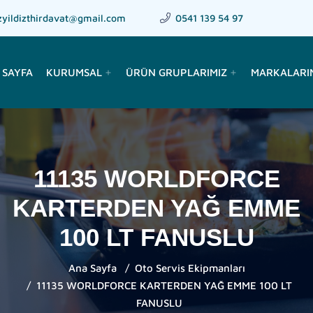
zyildizthirdavat@gmail.com
0541 139 54 97
 SAYFA
KURUMSAL
ÜRÜN GRUPLARIMIZ
MARKALARI
add
add
11135 WORLDFORCE
KARTERDEN YAĞ EMME
100 LT FANUSLU
Ana Sayfa
Oto Servis Ekipmanları
11135 WORLDFORCE KARTERDEN YAĞ EMME 100 LT
FANUSLU