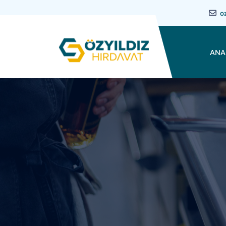
o
ANA