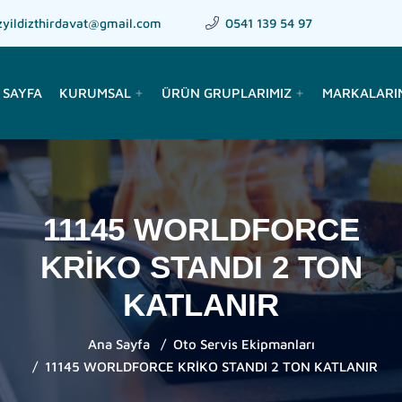
zyildizthirdavat@gmail.com
0541 139 54 97
 SAYFA
KURUMSAL
ÜRÜN GRUPLARIMIZ
MARKALARI
add
add
11145 WORLDFORCE
KRİKO STANDI 2 TON
KATLANIR
Ana Sayfa
Oto Servis Ekipmanları
11145 WORLDFORCE KRİKO STANDI 2 TON KATLANIR