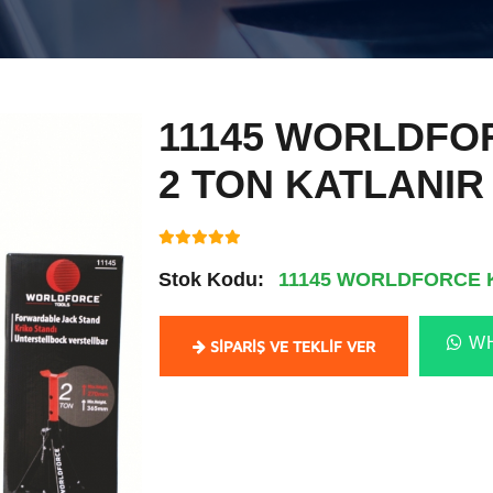
11145 WORLDFO
2 TON KATLANIR
Stok Kodu:
11145 WORLDFORCE K
WH
SIPARIŞ VE TEKLIF VER