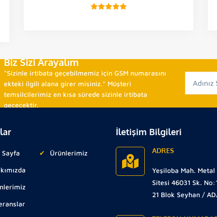
Biz Sizi Arayalım
“Sizinle irtibata geçebilmemiz için GSM numarasını
ekteki ilgili alana girer misiniz.” Müşteri
temsilcilerimiz en kısa sürede sizinle irtibata
geçecektir.
lar
İletişim Bilgileri
ADRES
 Sayfa
Ürünlerimiz
kımızda
Yeşiloba Mah. Metal
Sitesi 46031 Sk. No:
nlerimiz
21 Blok Seyhan / A
eranslar