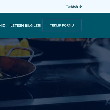
Turkish
TEKLIF FORMU
MIZ
İLETIŞIM BILGILERI