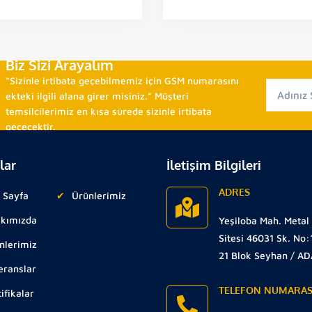
Biz Sizi Arayalım
“Sizinle irtibata geçebilmemiz için GSM numarasını
ekteki ilgili alana girer misiniz.” Müşteri
temsilcilerimiz en kısa sürede sizinle irtibata
geçecektir.
lar
İletişim Bilgileri
ADRES
 Sayfa
Ürünlerimiz
kımızda
Yeşiloba Mah. Metal
Sitesi 46031 Sk. No:
nlerimiz
21 Blok Seyhan / A
eranslar
TELEFON NUMARAS
ifikalar