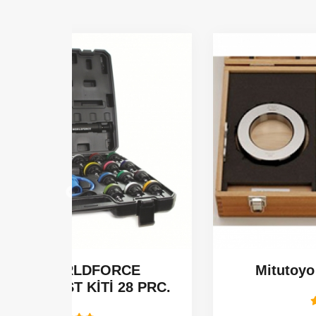
CE
Mitutoyo Borematic 56B
8 PRC.