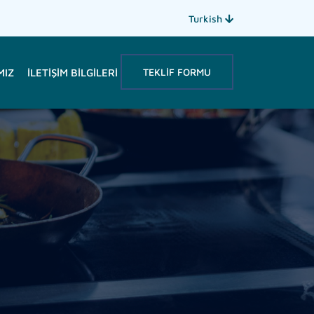
Turkish
TEKLIF FORMU
MIZ
İLETIŞIM BILGILERI