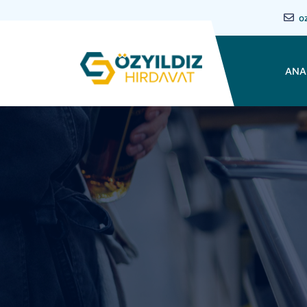
o
ANA