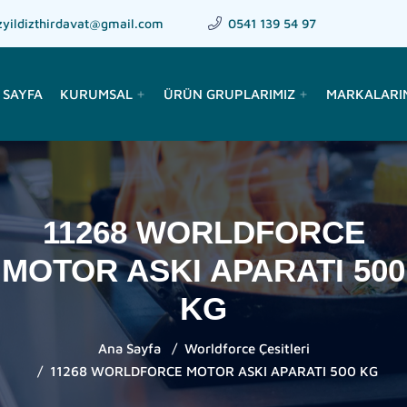
zyildizthirdavat@gmail.com
0541 139 54 97
 SAYFA
KURUMSAL
ÜRÜN GRUPLARIMIZ
MARKALARI
add
add
11268 WORLDFORCE
MOTOR ASKI APARATI 500
KG
Ana Sayfa
Worldforce Çesitleri
11268 WORLDFORCE MOTOR ASKI APARATI 500 KG