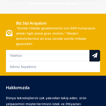
Biz Sizi Arayalım
“Sizinle irtibata geçebilmemiz için GSM numarasını
ekteki ilgili alana girer misiniz.” Müşteri
temsilcilerimiz en kısa sürede sizinle irtibata
geçecektir.
Hakkımızda
Dünya teknolojilerini çok yakından takip eden, ürün
yelpazemizi müşterilerimizin istek ve ihtiyaçları