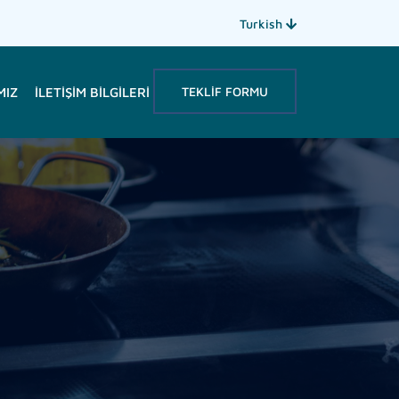
Turkish
TEKLIF FORMU
MIZ
İLETIŞIM BILGILERI