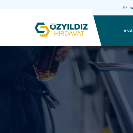
o
ANA