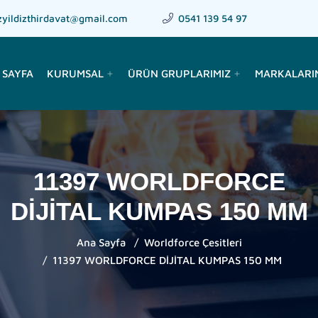
zyildizthirdavat@gmail.com
0541 139 54 97
 SAYFA
KURUMSAL
ÜRÜN GRUPLARIMIZ
MARKALARI
add
add
11397 WORLDFORCE
DİJİTAL KUMPAS 150 MM
Ana Sayfa
Worldforce Çesitleri
11397 WORLDFORCE DİJİTAL KUMPAS 150 MM