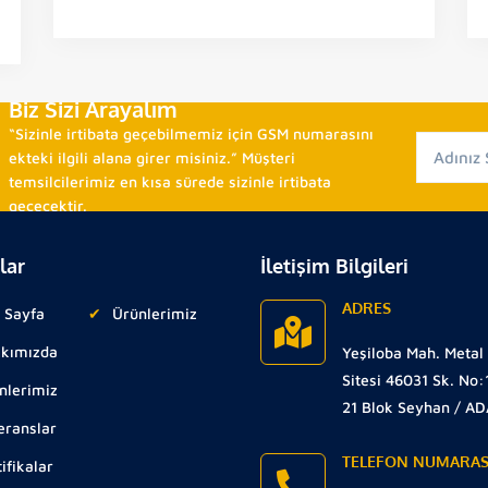
Biz Sizi Arayalım
“Sizinle irtibata geçebilmemiz için GSM numarasını
ekteki ilgili alana girer misiniz.” Müşteri
temsilcilerimiz en kısa sürede sizinle irtibata
geçecektir.
lar
İletişim Bilgileri
ADRES
 Sayfa
Ürünlerimiz
kımızda
Yeşiloba Mah. Metal
Sitesi 46031 Sk. No:
nlerimiz
21 Blok Seyhan / A
eranslar
TELEFON NUMARAS
ifikalar