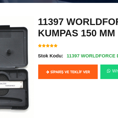
11397 WORLDFOR
KUMPAS 150 MM
Stok Kodu:
11397 WORLDFORCE D
WH
SIPARIŞ VE TEKLIF VER