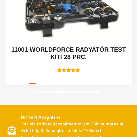
11001 WORLDFORCE RADYATÖR TEST
KİTİ 28 PRC.
Biz Sizi Arayalım
“Sizinle irtibata geçebilmemiz için GSM numarasını
ekteki ilgili alana girer misiniz.” Müşteri