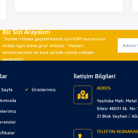
Biz Sizi Arayalım
“Sizinle irtibata geçebilmemiz için GSM numarasını
ekteki ilgili alana girer misiniz.” Müşteri
temsilcilerimiz en kısa sürede sizinle irtibata
geçecektir.
lar
İletişim Bilgileri
ADRES
 Sayfa
Ürünlerimiz
kımızda
Yeşiloba Mah. Metal
Sitesi 46031 Sk. No:
nlerimiz
21 Blok Seyhan / A
eranslar
TELEFON NUMARAS
ifikalar