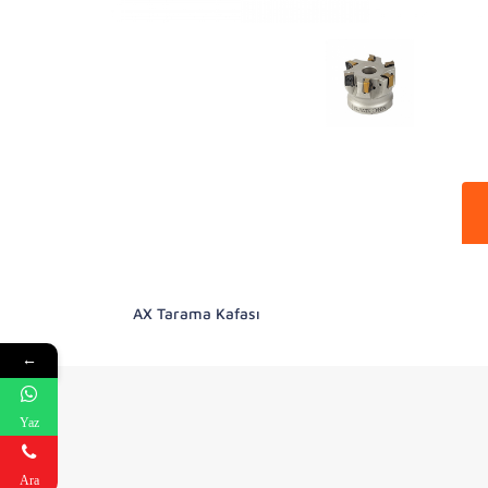
AX Tarama Kafası
←
Yaz
Ara