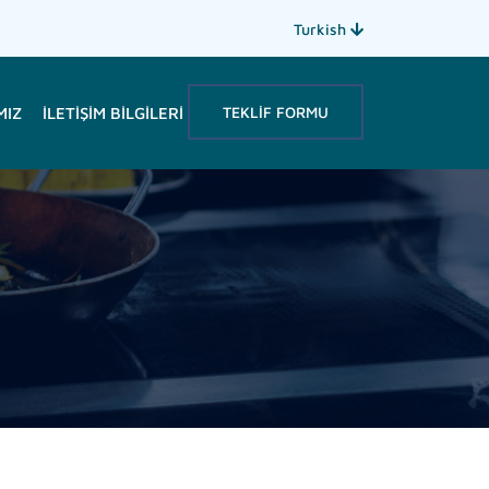
Turkish
TEKLIF FORMU
MIZ
İLETIŞIM BILGILERI