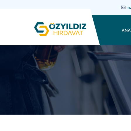
o
ANA