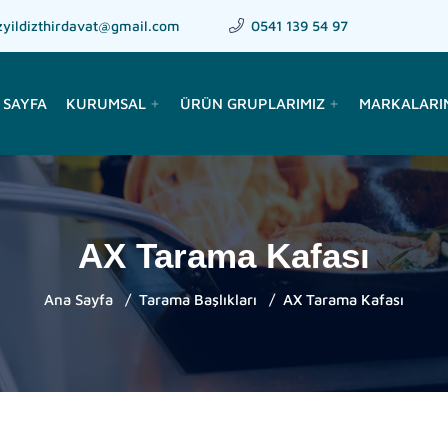
zyildizthirdavat@gmail.com
0541 139 54 97
 SAYFA
KURUMSAL
ÜRÜN GRUPLARIMIZ
MARKALARI
add
add
AX Tarama Kafası
Ana Sayfa
Tarama Başlıkları
AX Tarama Kafası