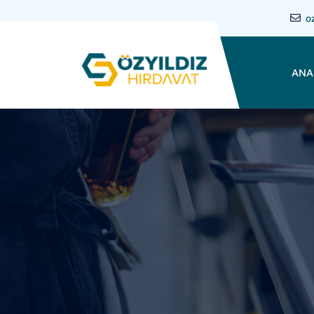
o
ANA