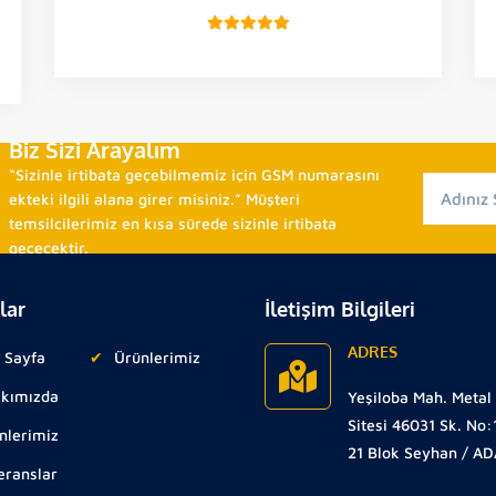
Biz Sizi Arayalım
“Sizinle irtibata geçebilmemiz için GSM numarasını
ekteki ilgili alana girer misiniz.” Müşteri
temsilcilerimiz en kısa sürede sizinle irtibata
geçecektir.
lar
İletişim Bilgileri
ADRES
 Sayfa
Ürünlerimiz
kımızda
Yeşiloba Mah. Metal
Sitesi 46031 Sk. No:
nlerimiz
21 Blok Seyhan / A
eranslar