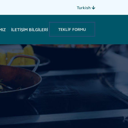
Turkish
TEKLIF FORMU
MIZ
İLETIŞIM BILGILERI