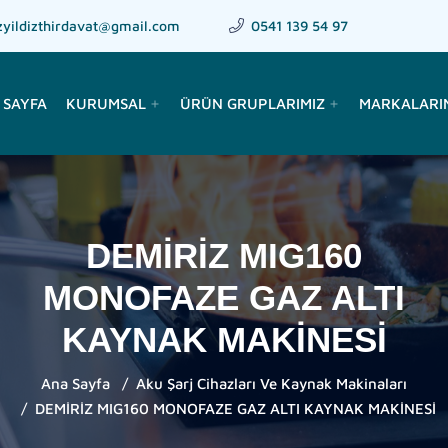
zyildizthirdavat@gmail.com
0541 139 54 97
 SAYFA
KURUMSAL
ÜRÜN GRUPLARIMIZ
MARKALARI
add
add
DEMİRİZ MIG160
MONOFAZE GAZ ALTI
KAYNAK MAKİNESİ
Ana Sayfa
Aku Şarj Cihazları Ve Kaynak Makinaları
DEMİRİZ MIG160 MONOFAZE GAZ ALTI KAYNAK MAKİNESİ