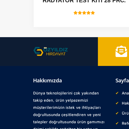
RADYATÖR TEST KİTİ 28 PRC.
Hakkımızda
Sayfa
Dünya teknolojilerini çok yakından
Ana
takip eden, ürün yelpazemizi
Hak
müşterilerimizin istek ve ihtiyaçları
Ürü
doğrultusunda çeşitlendiren ve yeni
talepler doğrultusunda ürün gamımızı
Ref
daimi şekilde çoğaltan bir satış ve