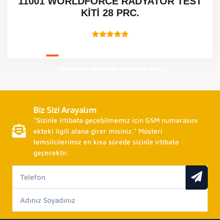
11001 WORLDFORCE RADYATÖR TEST
KİTİ 28 PRC.
Biz Sizi Arayalım
“Sizinle irtibata geçebilmemiz için GSM numarasını
ekteki ilgili alana girer misiniz.” Müşteri
temsilcilerimiz en kısa sürede sizinle irtibata
geçecektir.