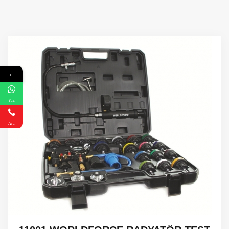
←
Yaz
Ara