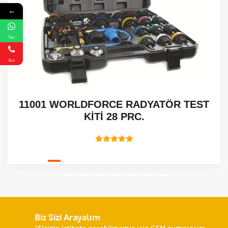
←
Yaz
Ara
11001 WORLDFORCE RADYATÖR TEST
KİTİ 28 PRC.
Biz Sizi Arayalım
“Sizinle irtibata geçebilmemiz için GSM numarasını