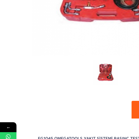
←
EG1045 OMEGATOOLS YAKIT SİSTEMİ BASINÇ TEST