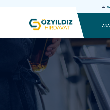
o
ANA