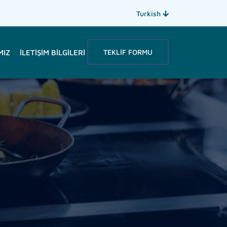
Turkish
TEKLIF FORMU
MIZ
İLETIŞIM BILGILERI