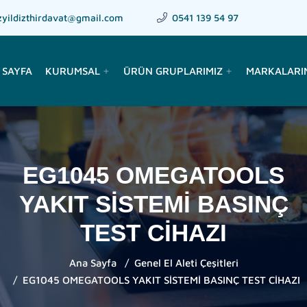
zyildizthirdavat@gmail.com
0541 139 54 97
 SAYFA
KURUMSAL
ÜRÜN GRUPLARIMIZ
MARKALARI
add
add
EG1045 OMEGATOOLS
YAKIT SİSTEMİ BASINÇ
TEST CİHAZI
Ana Sayfa
Genel El Aleti Çeşitleri
EG1045 OMEGATOOLS YAKIT SİSTEMİ BASINÇ TEST CİHAZI