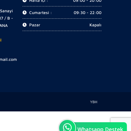
Hafta İçi :
09:00 - 20:00
 Sanayi
Cumartesi :
09:30 - 22:00
17 / B -
Pazar
Kapalı
DANA
I
gmail.com
YBH
Whatsapp Destek