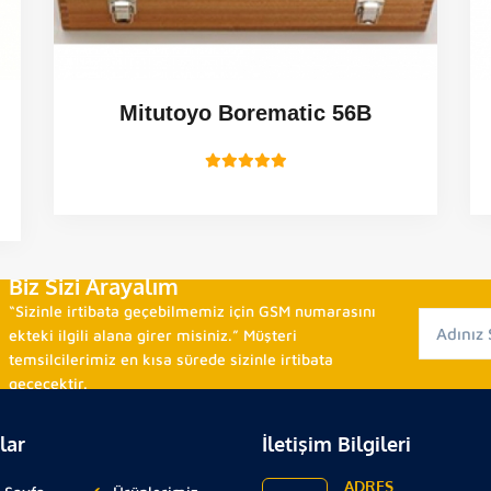
Mitutoyo Borematic 56B
Biz Sizi Arayalım
“Sizinle irtibata geçebilmemiz için GSM numarasını
ekteki ilgili alana girer misiniz.” Müşteri
temsilcilerimiz en kısa sürede sizinle irtibata
geçecektir.
lar
İletişim Bilgileri
ADRES