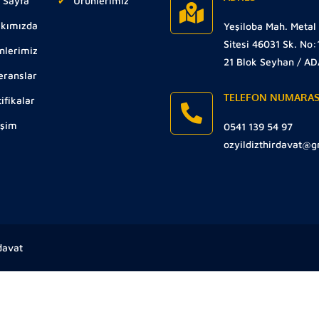
 Sayfa
Ürünlerimiz
kımızda
Yeşiloba Mah. Metal
Sitesi 46031 Sk. No:
nlerimiz
21 Blok Seyhan / A
eranslar
TELEFON NUMARAS
ifikalar
işim
0541 139 54 97
ozyildizthirdavat@
davat