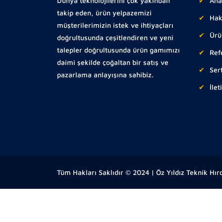
Dünya teknolojilerini çok yakından
Ana
takip eden, ürün yelpazemizi
Hak
müşterilerimizin istek ve ihtiyaçları
Ürü
doğrultusunda çeşitlendiren ve yeni
talepler doğrultusunda ürün gamımızı
Ref
daimi şekilde çoğaltan bir satış ve
Sert
pazarlama anlayışına sahibiz.
İlet
Tüm Hakları Saklıdır © 2024 | Öz Yıldız Teknik Hır