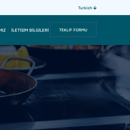
Turkish
TEKLIF FORMU
MIZ
İLETIŞIM BILGILERI