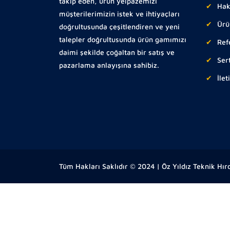
takip eden, ürün yelpazemizi
Hak
müşterilerimizin istek ve ihtiyaçları
Ürü
doğrultusunda çeşitlendiren ve yeni
talepler doğrultusunda ürün gamımızı
Ref
daimi şekilde çoğaltan bir satış ve
Sert
pazarlama anlayışına sahibiz.
İlet
Tüm Hakları Saklıdır © 2024 | Öz Yıldız Teknik Hır