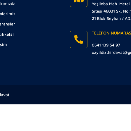
kımızda
Yeşiloba Mah. Metal
Sitesi 46031 Sk. No:
nlerimiz
21 Blok Seyhan / A
eranslar
TELEFON NUMARAS
ifikalar
işim
0541 139 54 97
ozyildizthirdavat@
davat