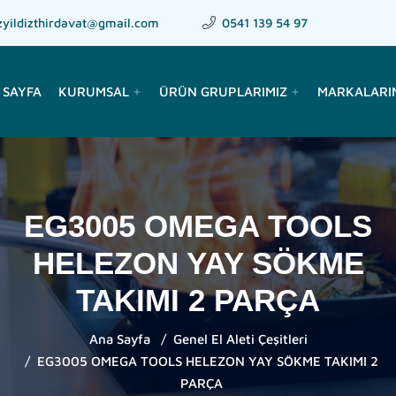
zyildizthirdavat@gmail.com
0541 139 54 97
 SAYFA
KURUMSAL
ÜRÜN GRUPLARIMIZ
MARKALARI
add
add
EG3005 OMEGA TOOLS
HELEZON YAY SÖKME
TAKIMI 2 PARÇA
Ana Sayfa
Genel El Aleti Çeşitleri
EG3005 OMEGA TOOLS HELEZON YAY SÖKME TAKIMI 2
PARÇA