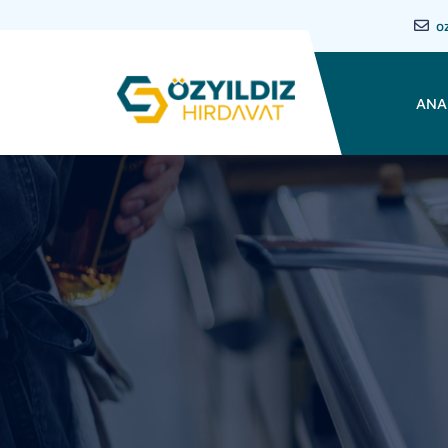
o
ANA