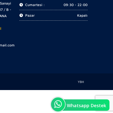
 Sanayi
Cumartesi :
09:30 - 22:00
17 / B -
Pazar
Kapalı
DANA
I
gmail.com
YBH
Whatsapp Destek