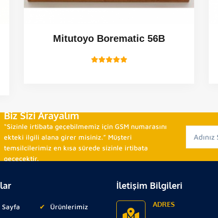
Mitutoyo Borematic 56B
Biz Sizi Arayalım
“Sizinle irtibata geçebilmemiz için GSM numarasını
ekteki ilgili alana girer misiniz.” Müşteri
temsilcilerimiz en kısa sürede sizinle irtibata
geçecektir.
lar
İletişim Bilgileri
ADRES
 Sayfa
Ürünlerimiz