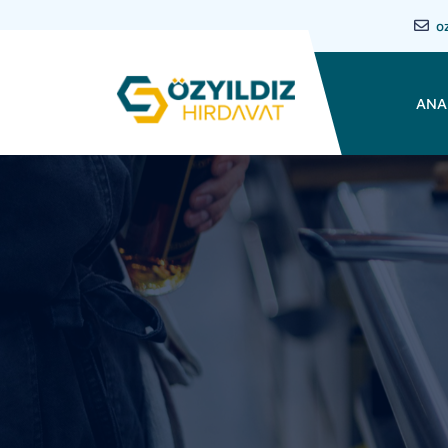
o
ANA