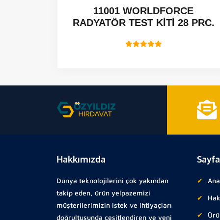
 CCGT -
11001 WORLDFORCE
RADYATÖR TEST KİTİ 28 PRC.
Hakkımızda
Sayfa
Dünya teknolojilerini çok yakından
Ana
takip eden, ürün yelpazemizi
Hak
müşterilerimizin istek ve ihtiyaçları
Ürü
doğrultusunda çeşitlendiren ve yeni