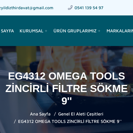
zyildizthirdavat@gmail.com
0541 139 54 97
 SAYFA
KURUMSAL
ÜRÜN GRUPLARIMIZ
MARKALARI
add
add
EG4312 OMEGA TOOLS
ZİNCİRLİ FİLTRE SÖKME
9''
Ana Sayfa
Genel El Aleti Çeşitleri
EG4312 OMEGA TOOLS ZİNCİRLİ FİLTRE SÖKME 9''