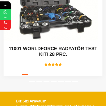
←
Yaz
Ara
11001 WORLDFORCE RADYATÖR TEST
KİTİ 28 PRC.
Biz Sizi Arayalım
“Sizinle irtibata geçebilmemiz için GSM numarasını