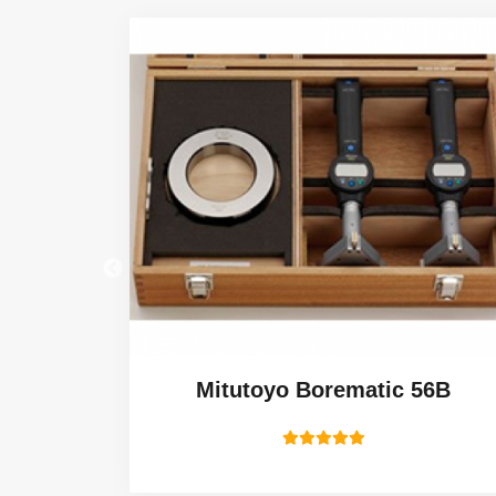
CE
Mitutoyo Borematic 56B
8 PRC.