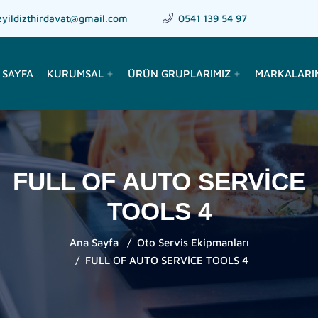
zyildizthirdavat@gmail.com
0541 139 54 97
 SAYFA
KURUMSAL
ÜRÜN GRUPLARIMIZ
MARKALARI
add
add
FULL OF AUTO SERVİCE
TOOLS 4
Ana Sayfa
Oto Servis Ekipmanları
FULL OF AUTO SERVİCE TOOLS 4