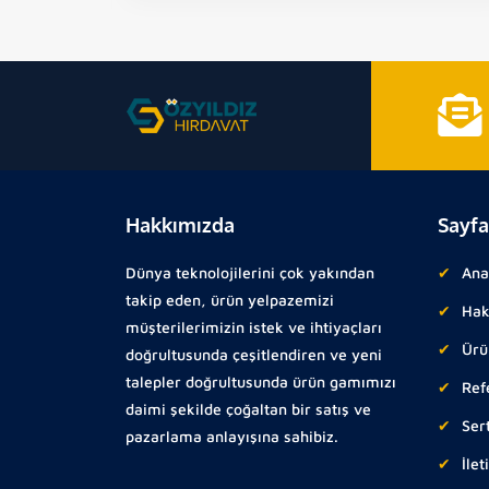
Hakkımızda
Sayfa
Dünya teknolojilerini çok yakından
Ana
takip eden, ürün yelpazemizi
Hak
müşterilerimizin istek ve ihtiyaçları
Ürü
doğrultusunda çeşitlendiren ve yeni
talepler doğrultusunda ürün gamımızı
Ref
daimi şekilde çoğaltan bir satış ve
Sert
pazarlama anlayışına sahibiz.
İlet