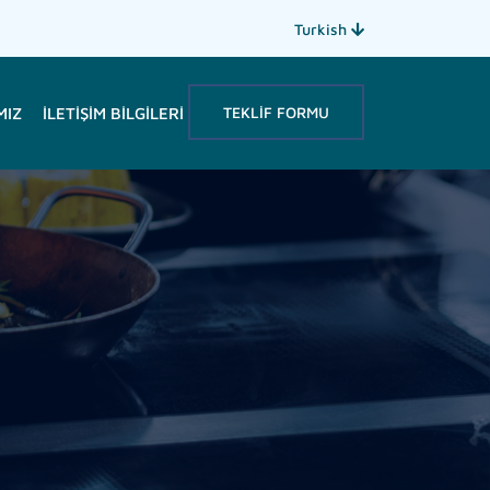
Turkish
TEKLIF FORMU
MIZ
İLETIŞIM BILGILERI