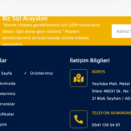
Biz Sizi Arayalım
“Sizinle irtibata geçebilmemiz için GSM numarasını
ekteki ilgili alana girer misiniz.” Müşteri
temsilcilerimiz en kısa sürede sizinle irtibata
geçecektir.
lar
İletişim Bilgileri
ADRES
 Sayfa
Ürünlerimiz
kımızda
Yeşiloba Mah. Metal
Sitesi 46031 Sk. No:
nlerimiz
21 Blok Seyhan / A
eranslar
TELEFON NUMARAS
ifikalar
işim
0541 139 54 97