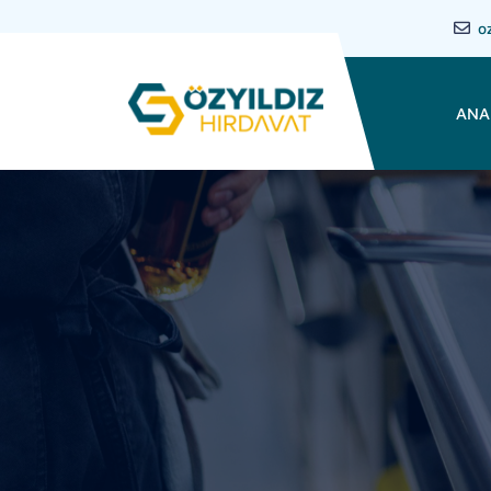
o
ANA