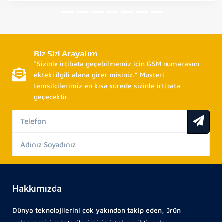
Biz Sizi Arayalım
“Sizinle irtibata geçebilmemiz için GSM numarasını
ekteki ilgili alana girer misiniz.” Müşteri
temsilcilerimiz en kısa sürede sizinle irtibata
geçecektir.
Hakkımızda
Dünya teknolojilerini çok yakından takip eden, ürün