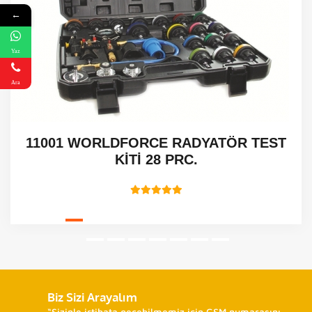
←
Yaz
Ara
11001 WORLDFORCE RADYATÖR TEST
KİTİ 28 PRC.
Biz Sizi Arayalım
“Sizinle irtibata geçebilmemiz için GSM numarasını