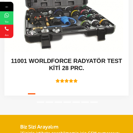
←
Yaz
Ara
ST
Mitutoyo Borematic 56B
Biz Sizi Arayalım
“Sizinle irtibata geçebilmemiz için GSM numarasını