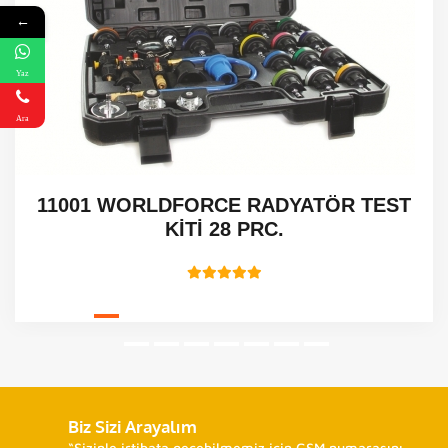
←
Yaz
Ara
11001 WORLDFORCE RADYATÖR TEST
KİTİ 28 PRC.
Biz Sizi Arayalım
“Sizinle irtibata geçebilmemiz için GSM numarasını