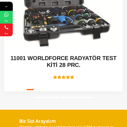
←
Yaz
Ara
11001 WORLDFORCE RADYATÖR TEST
KİTİ 28 PRC.
Biz Sizi Arayalım
“Sizinle irtibata geçebilmemiz için GSM numarasını