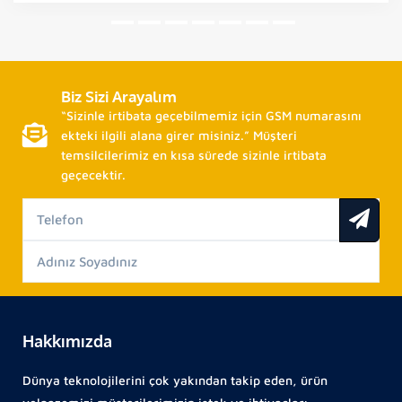
Biz Sizi Arayalım
“Sizinle irtibata geçebilmemiz için GSM numarasını
ekteki ilgili alana girer misiniz.” Müşteri
temsilcilerimiz en kısa sürede sizinle irtibata
geçecektir.
Hakkımızda
Dünya teknolojilerini çok yakından takip eden, ürün