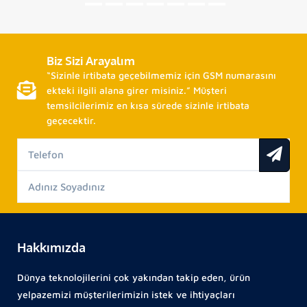
Biz Sizi Arayalım
“Sizinle irtibata geçebilmemiz için GSM numarasını
ekteki ilgili alana girer misiniz.” Müşteri
temsilcilerimiz en kısa sürede sizinle irtibata
geçecektir.
Hakkımızda
Dünya teknolojilerini çok yakından takip eden, ürün
yelpazemizi müşterilerimizin istek ve ihtiyaçları