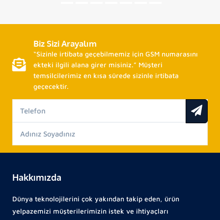
Biz Sizi Arayalım
“Sizinle irtibata geçebilmemiz için GSM numarasını
ekteki ilgili alana girer misiniz.” Müşteri
temsilcilerimiz en kısa sürede sizinle irtibata
geçecektir.
Hakkımızda
Dünya teknolojilerini çok yakından takip eden, ürün
yelpazemizi müşterilerimizin istek ve ihtiyaçları