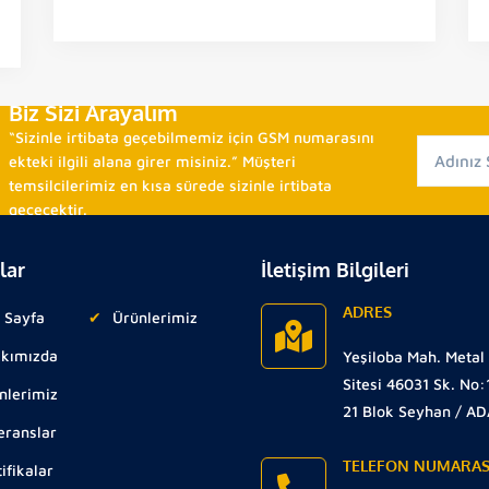
Biz Sizi Arayalım
“Sizinle irtibata geçebilmemiz için GSM numarasını
ekteki ilgili alana girer misiniz.” Müşteri
temsilcilerimiz en kısa sürede sizinle irtibata
geçecektir.
lar
İletişim Bilgileri
ADRES
 Sayfa
Ürünlerimiz
kımızda
Yeşiloba Mah. Metal
Sitesi 46031 Sk. No:
nlerimiz
21 Blok Seyhan / A
eranslar
TELEFON NUMARAS
ifikalar