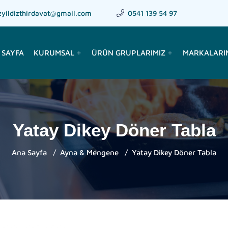
zyildizthirdavat@gmail.com
0541 139 54 97
 SAYFA
KURUMSAL
ÜRÜN GRUPLARIMIZ
MARKALARI
add
add
Yatay Dikey Döner Tabla
Ana Sayfa
Ayna & Mengene
Yatay Dikey Döner Tabla