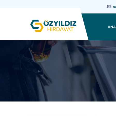
o
ANA