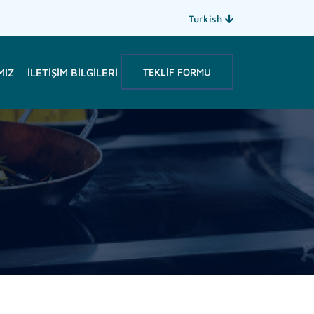
Turkish
TEKLIF FORMU
MIZ
İLETIŞIM BILGILERI