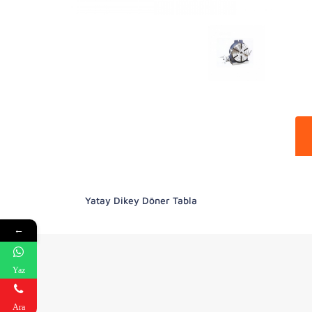
Yatay Dikey Döner Tabla
←
Yaz
Ara