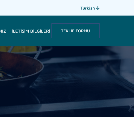
Turkish
TEKLIF FORMU
MIZ
İLETIŞIM BILGILERI