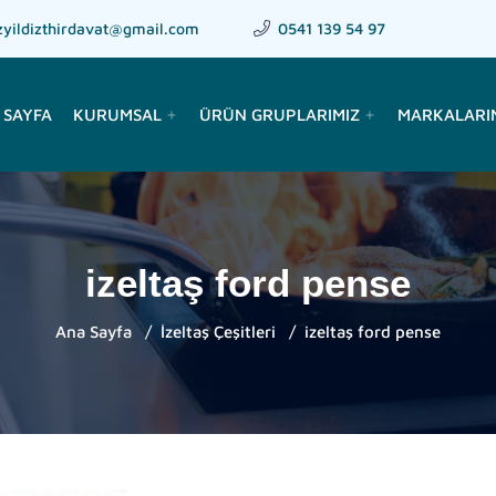
zyildizthirdavat@gmail.com
0541 139 54 97
 SAYFA
KURUMSAL
ÜRÜN GRUPLARIMIZ
MARKALARI
add
add
izeltaş ford pense
Ana Sayfa
İzeltaş Çeşitleri
izeltaş ford pense