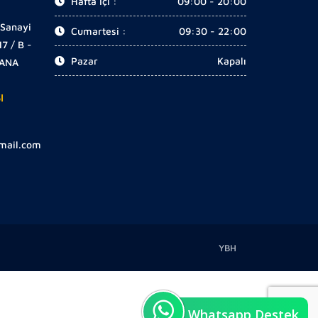
Hafta İçi :
09:00 - 20:00
 Sanayi
Cumartesi :
09:30 - 22:00
17 / B -
Pazar
Kapalı
DANA
I
gmail.com
YBH
Whatsapp Destek