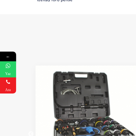
←
Yaz
Ara