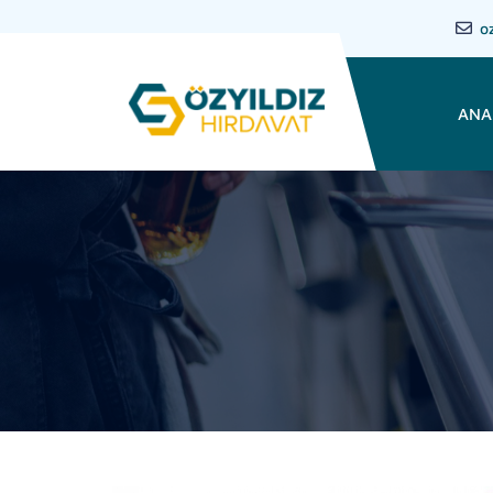
o
ANA