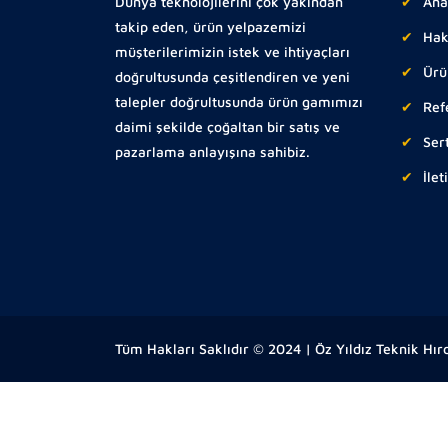
Dünya teknolojilerini çok yakından
Ana
takip eden, ürün yelpazemizi
Hak
müşterilerimizin istek ve ihtiyaçları
Ürü
doğrultusunda çeşitlendiren ve yeni
talepler doğrultusunda ürün gamımızı
Ref
daimi şekilde çoğaltan bir satış ve
Sert
pazarlama anlayışına sahibiz.
İlet
Tüm Hakları Saklıdır © 2024 | Öz Yıldız Teknik Hır