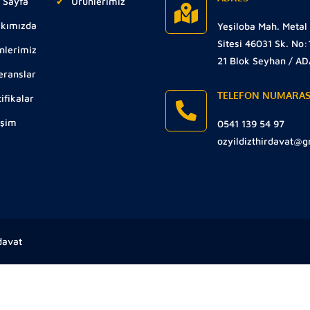
 Sayfa
Ürünlerimiz
kımızda
Yeşiloba Mah. Metal
Sitesi 46031 Sk. No:
nlerimiz
21 Blok Seyhan / A
eranslar
TELEFON NUMARAS
ifikalar
işim
0541 139 54 97
ozyildizthirdavat@
davat