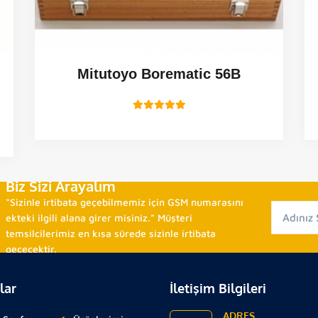
Mitutoyo Borematic 56B
Biz Sizi Arayalım
“Sizinle irtibata geçebilmemiz için GSM numarasını
ekteki ilgili alana girer misiniz.” Müşteri
temsilcilerimiz en kısa sürede sizinle irtibata
geçecektir.
lar
İletişim Bilgileri
ADRES