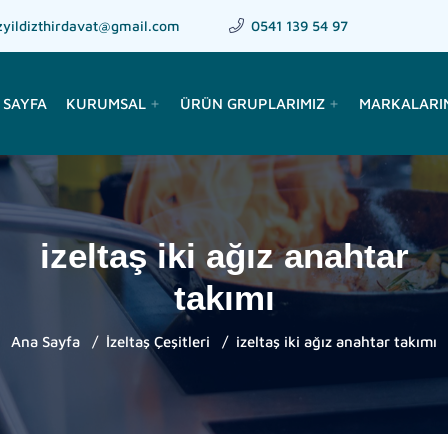
zyildizthirdavat@gmail.com
0541 139 54 97
 SAYFA
KURUMSAL
ÜRÜN GRUPLARIMIZ
MARKALARI
add
add
izeltaş iki ağız anahtar
takımı
Ana Sayfa
İzeltaş Çeşitleri
izeltaş iki ağız anahtar takımı