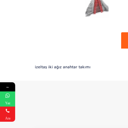
izeltaş iki ağız anahtar takımı
←
Yaz
Ara