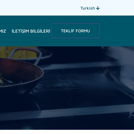
Turkish
TEKLIF FORMU
MIZ
İLETIŞIM BILGILERI