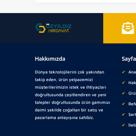
Hakkımızda
Sayfa
Dünya teknolojilerini çok yakından
Ana
takip eden, ürün yelpazemizi
Hak
müşterilerimizin istek ve ihtiyaçları
Ürü
doğrultusunda çeşitlendiren ve yeni
talepler doğrultusunda ürün gamımızı
Ref
daimi şekilde çoğaltan bir satış ve
Sert
pazarlama anlayışına sahibiz.
İlet