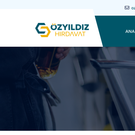
o
ANA