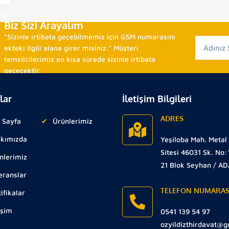
Biz Sizi Arayalım
“Sizinle irtibata geçebilmemiz için GSM numarasını
ekteki ilgili alana girer misiniz.” Müşteri
temsilcilerimiz en kısa sürede sizinle irtibata
geçecektir.
lar
İletişim Bilgileri
ADRES
 Sayfa
Ürünlerimiz
kımızda
Yeşiloba Mah. Metal
Sitesi 46031 Sk. No:
nlerimiz
21 Blok Seyhan / A
eranslar
TELEFON NUMARAS
ifikalar
işim
0541 139 54 97
ozyildizthirdavat@