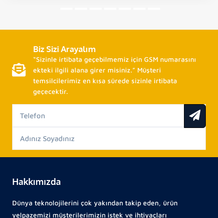
Biz Sizi Arayalım
“Sizinle irtibata geçebilmemiz için GSM numarasını
ekteki ilgili alana girer misiniz.” Müşteri
temsilcilerimiz en kısa sürede sizinle irtibata
geçecektir.
Hakkımızda
Dünya teknolojilerini çok yakından takip eden, ürün
yelpazemizi müşterilerimizin istek ve ihtiyaçları