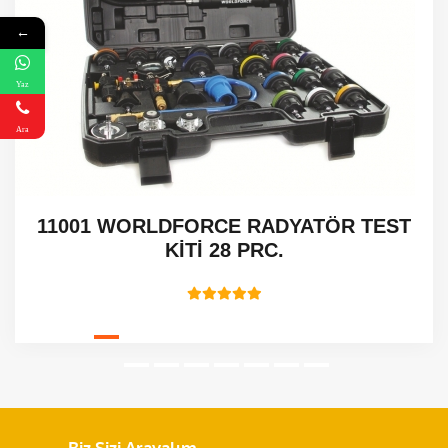
←
Yaz
Ara
11001 WORLDFORCE RADYATÖR TEST
KİTİ 28 PRC.
Biz Sizi Arayalım